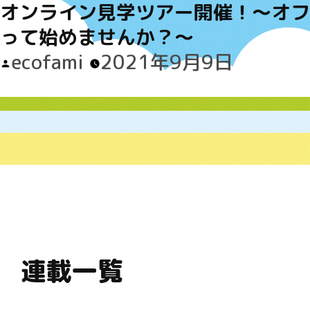
オンライン見学ツアー開催！～オフ
って始めませんか？～
Posted
ecofami
2021年9月9日
by
連載一覧