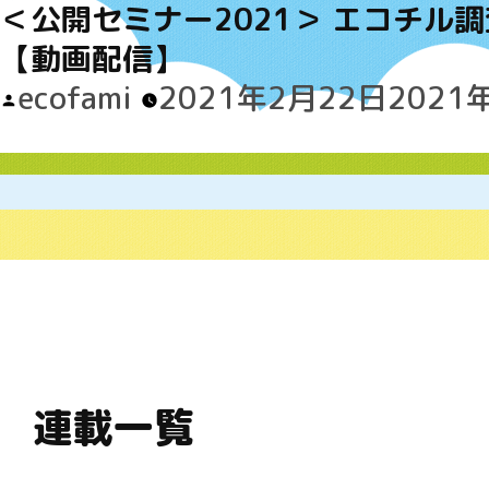
＜公開セミナー2021＞ エコチル
【動画配信】
Posted
ecofami
2021年2月22日
2021
by
連載一覧