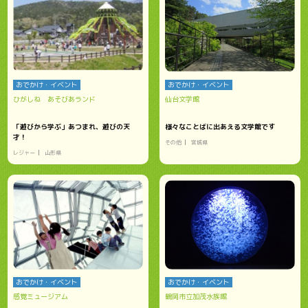
おでかけ・イベント
おでかけ・イベント
ひがしね あそびあランド
仙台文学館
「遊びから学ぶ」あつまれ、遊びの天
様々なことばに出あえる文学館です
才！
その他
宮城県
レジャー
山形県
おでかけ・イベント
おでかけ・イベント
感覚ミュージアム
鶴岡市立加茂水族館