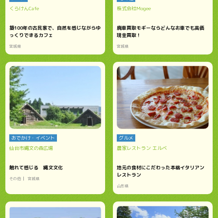
くらけんCafe
株式会社Mogee
築100年の古民家で、自然を感じながらゆ
廃車買取モギーならどんなお車でも高価
っくりできるカフェ
現金買取！
宮城県
宮城県
おでかけ・イベント
グルメ
仙台市縄文の森広場
農家レストラン エルベ
触れて感じる 縄文文化
地元の食材にこだわった本格イタリアン
レストラン
その他
宮城県
山形県