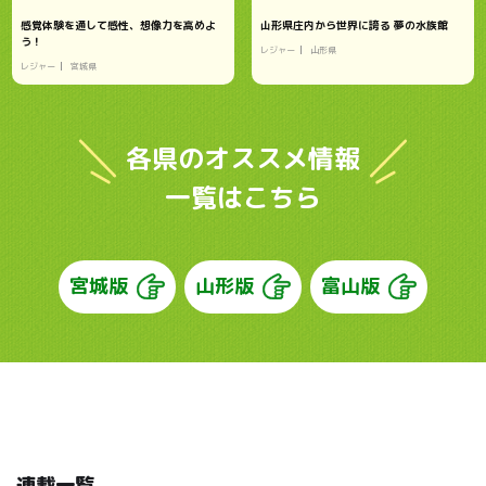
感覚体験を通して感性、想像力を高めよ
山形県庄内から世界に誇る 夢の水族館
う！
レジャー
山形県
レジャー
宮城県
各県のオススメ情報
一覧はこちら
宮城版
山形版
富山版
連載一覧