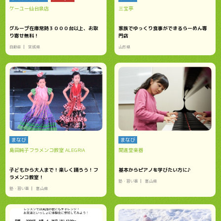
ケーユー仙台泉店
三宝亭
グループ在庫常時３０００台以上、お取
家族でゆっくり食事ができるらーめん専
り寄せ無料！
門店
自動車
宮城県
山形県
まなび
まなび
島田純子フラメンコ教室 ALEGRIA
開進堂楽器
子どもから大人まで！楽しく踊ろう！フ
基本からピアノを学びたい方に♪
ラメンコ教室！
塾・習い事
富山県
塾・習い事
富山県