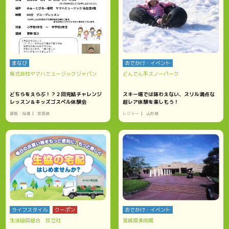
まなび
おでかけ・イベント
株式会社ヤマハミュージックジャパン
どんでん平スノーパーク
どちらをえらぶ！？２回完結チャレンジ
スキー場では味わえない、スリル満点な
レッスン＆キッズゴスペル体験会
超レア体験を楽しもう！
資格・指導
宮城県
レジャー
山形県
ライフスタイル
クーポン
おでかけ・イベント
生活協同組合 共立社
宮城県美術館