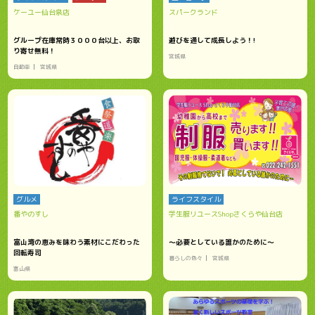
ケーユー仙台泉店
スパークランド
グループ在庫常時３０００台以上、お取
遊びを通して成長しよう！!
り寄せ無料！
宮城県
自動車
宮城県
グルメ
ライフスタイル
番やのすし
学生服リユースShopさくらや仙台店
富山湾の恵みを味わう素材にこだわった
～必要としている誰かのために～
回転寿司
暮らしの色々
宮城県
富山県