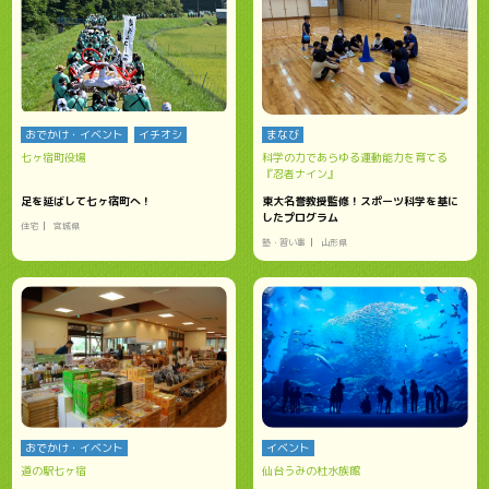
おでかけ・イベント
イチオシ
まなび
七ヶ宿町役場
科学の力であらゆる運動能力を育てる
『忍者ナイン』
足を延ばして七ヶ宿町へ！
東大名誉教授監修！スポーツ科学を基に
したプログラム
住宅
宮城県
塾・習い事
山形県
おでかけ・イベント
イベント
道の駅七ヶ宿
仙台うみの杜水族館