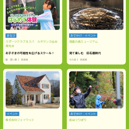
まなび
おでかけ・イベント
スポーツクラブ＆スパ ルネサンス仙台
地底の森ミュージアム
南光台
お子さまの可能性を広げるスクール！
見て楽しむ 旧石器時代
塾・習い事
宮城県
その他
宮城県
イベント
おでかけ・イベント
株式会社ジェイウッド
岳谷つりぼり