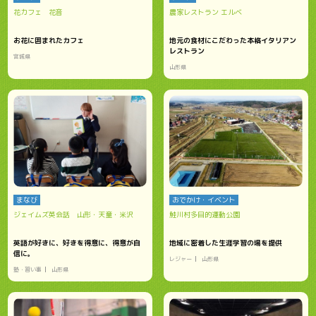
花カフェ 花音
農家レストラン エルベ
お花に囲まれたカフェ
地元の食材にこだわった本格イタリアン
レストラン
宮城県
山形県
まなび
おでかけ・イベント
ジェイムズ英会話 山形・天童・米沢
鮭川村多目的運動公園
英語が好きに、好きを得意に、得意が自
地域に密着した生涯学習の場を提供
信に。
レジャー
山形県
塾・習い事
山形県