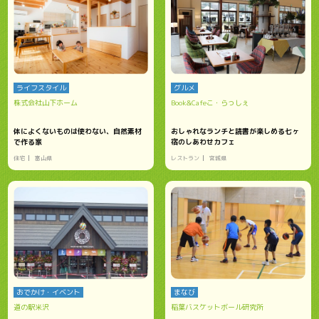
ライフスタイル
グルメ
株式会社山下ホーム
Book&Cafeこ・らっしぇ
体によくないものは使わない、自然素材
おしゃれなランチと読書が楽しめる七ヶ
で作る家
宿のしあわせカフェ
住宅
富山県
レストラン
宮城県
おでかけ・イベント
まなび
道の駅米沢
稲葉バスケットボール研究所