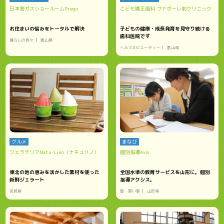
日本海ガスショールームPrego
こども矯正歯科 ファボーレ前クリニック
お住まいの悩みをトータルで解決
子どもの健康・成長発育を見守り続ける
歯科医院です
暮らしの色々
富山県
ヘルス＆ビューティー
富山県
グルメ
まなび
ジェラテリアNatu-Lino（ナチュリノ）
個別指導Axis
東北の地の恵みを活かした素材を使った
全国水準の教育サービスを山形に。個別
新鮮ジェラート
指導アクシス。
宮城県
塾・習い事
山形県