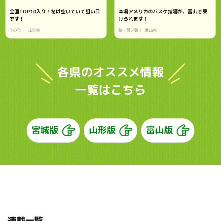
全国TOP10入り！冬は空いていて狙い目
本場アメリカのバスケ指導が、富山で受
です！
けられます！
その他
山形県
塾・習い事
富山県
各県のオススメ情報
一覧はこちら
宮城版
山形版
富山版
連載一覧