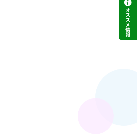
オ
ス
ス
メ
情
報