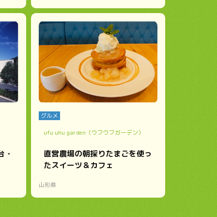
グルメ
ufu uhu garden（ウフウフガーデン）
台・
直営農場の朝採りたまごを使っ
たスイーツ＆カフェ
山形県