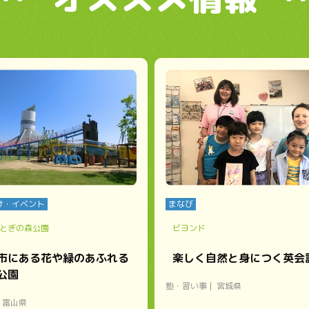
け・イベント
まなび
とぎの森公園
ビヨンド
市にある花や緑のあふれる
楽しく自然と身につく英会
公園
塾・習い事
宮城県
富山県