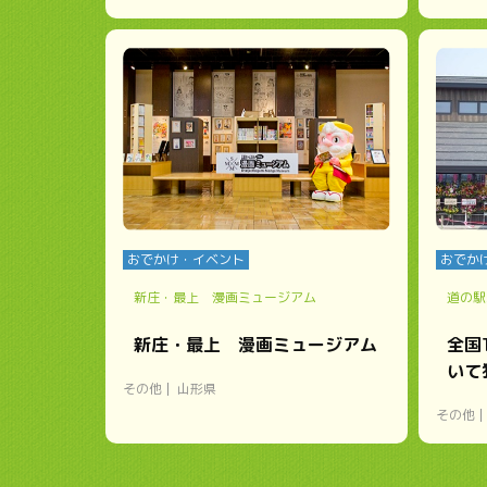
おでかけ・イベント
おでか
新庄・最上 漫画ミュージアム
道の駅
新庄・最上 漫画ミュージアム
全国
いて
その他
山形県
その他