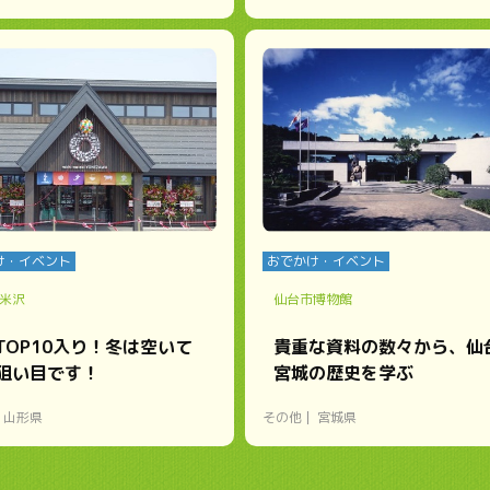
け・イベント
おでかけ・イベント
米沢
仙台市博物館
TOP10入り！冬は空いて
貴重な資料の数々から、仙
狙い目です！
宮城の歴史を学ぶ
山形県
その他
宮城県