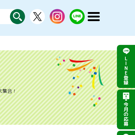
X
instagram
LINE
メ
公
探
ニ
す
式
ュ
ー
を
開
く
L
I
N
E
登
録
大集合！
今
月
の
応
募