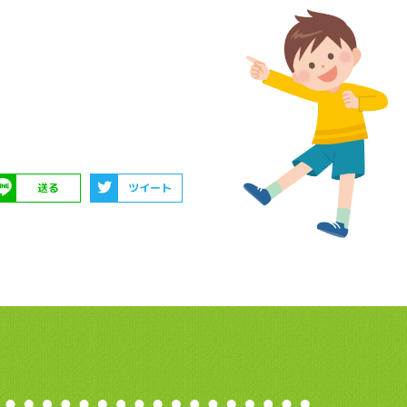
送る
ツイート