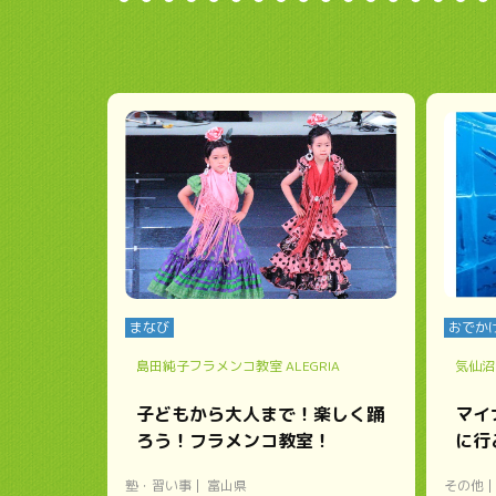
まなび
おでか
島田純子フラメンコ教室 ALEGRIA
気仙沼
子どもから大人まで！楽しく踊
マイ
ろう！フラメンコ教室！
に行
塾・習い事
富山県
その他