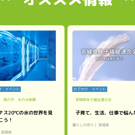
け・イベント
おでかけ・イベント
 海の市 氷の水族館
宮城県母子福祉連合会
ナス20℃の氷の世界を見
子育て、生活、仕事で悩ん
こう！
暮らしの色々
宮城県
宮城県