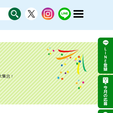
X
instagram
LINE
メ
公
探
ニ
す
式
ュ
ー
を
開
く
L
I
N
E
登
録
大集合！
今
月
の
応
募