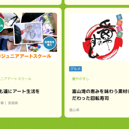
グルメ
ュニアアートスクール
番やのすし
も達にアート生活を
富山湾の恵みを味わう素材
だわった回転寿司
い事
宮城県
富山県