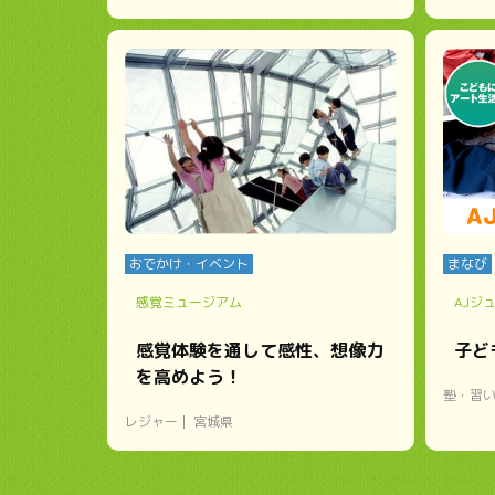
おでかけ・イベント
まなび
感覚ミュージアム
AJジ
感覚体験を通して感性、想像力
子ど
を高めよう！
塾・習
レジャー
宮城県