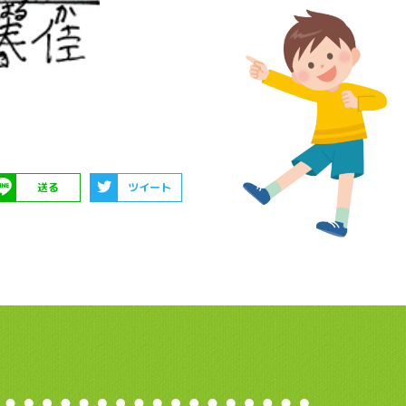
送る
ツイート