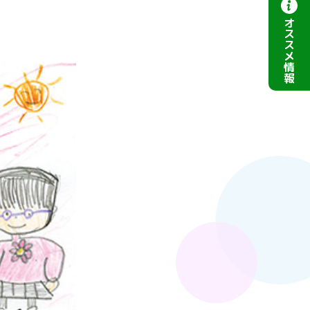
オ
ス
ス
メ
情
報