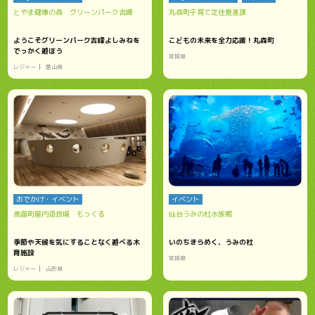
とやま健康の森 グリーンパーク吉峰
丸森町子育て定住推進課
ようこそグリーンパーク吉峰よしみねを
こどもの未来を全力応援！丸森町
でっかく遊ぼう
宮城県
レジャー
富山県
おでかけ・イベント
イベント
高畠町屋内遊技場 もっくる
仙台うみの杜水族館
季節や天候を気にすることなく遊べる木
いのちきらめく、うみの杜
育施設
宮城県
レジャー
山形県