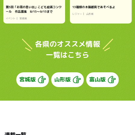
第5回「お宿の思い出」こども絵画コンク
13種類の木製遊具であそべるよ
ール 作品募集 8/15～9/15まで
レジャー
山形県
イベント
宮城県
各県のオススメ情報
一覧はこちら
宮城版
山形版
富山版
連載一覧