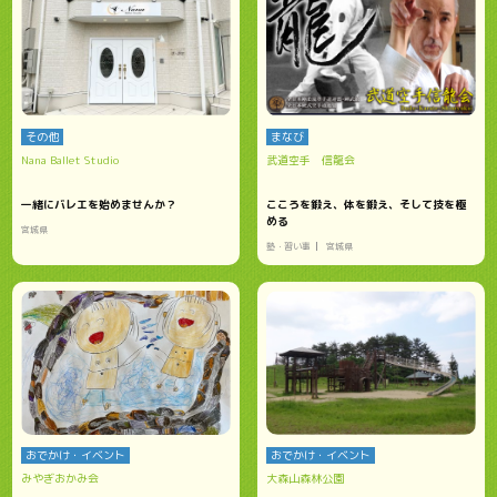
その他
まなび
Nana Ballet Studio
武道空手 信龍会
一緒にバレエを始めませんか？
こころを鍛え、体を鍛え、そして技を極
める
宮城県
塾・習い事
宮城県
おでかけ・イベント
おでかけ・イベント
みやぎおかみ会
大森山森林公園