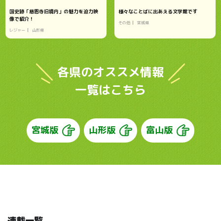
国史跡「慈恩寺旧境内」の魅力を迫力映
様々なことばに出あえる文学館です
像で紹介！
その他
宮城県
レジャー
山形県
各県のオススメ情報
一覧はこちら
宮城版
山形版
富山版
連載一覧