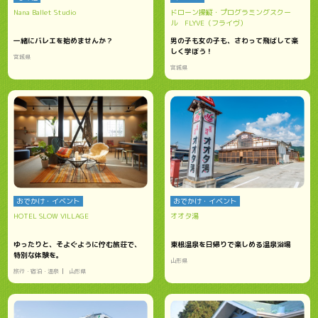
Nana Ballet Studio
ドローン操縦・プログラミングスクー
ル FLYVE（フライヴ）
一緒にバレエを始めませんか？
男の子も女の子も、さわって飛ばして楽
しく学ぼう！
宮城県
宮城県
おでかけ・イベント
おでかけ・イベント
HOTEL SLOW VILLAGE
オオタ湯
ゆったりと、そよぐように佇む旅荘で、
東根温泉を日帰りで楽しめる温泉浴場
特別な体験を。
山形県
旅行・宿泊・温泉
山形県