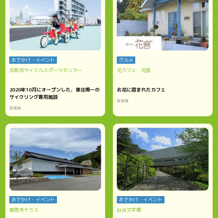
おでかけ・イベント
グルメ
名取市サイクルスポーツセンター
花カフェ 花音
2020年10月にオープンした、東北唯一の
お花に囲まれたカフェ
サイクリング専用施設
宮城県
宮城県
おでかけ・イベント
おでかけ・イベント
慈恩寺テラス
仙台文学館