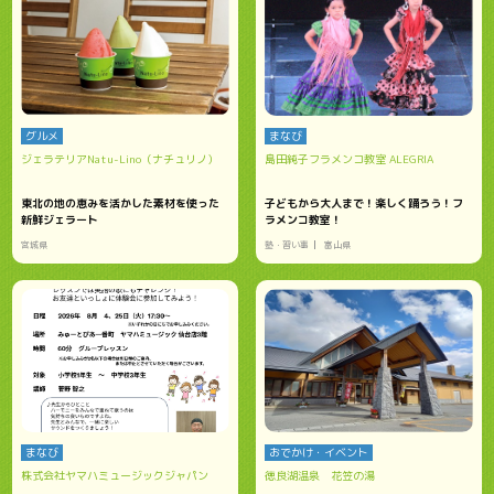
グルメ
まなび
ジェラテリアNatu-Lino（ナチュリノ）
島田純子フラメンコ教室 ALEGRIA
東北の地の恵みを活かした素材を使った
子どもから大人まで！楽しく踊ろう！フ
新鮮ジェラート
ラメンコ教室！
宮城県
塾・習い事
富山県
まなび
おでかけ・イベント
株式会社ヤマハミュージックジャパン
徳良湖温泉 花笠の湯