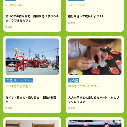
くらけんCafe
スパークランド
築100年の古民家で、自然を感じながらゆ
遊びを通して成長しよう！!
っくりできるカフェ
宮城県
宮城県
おでかけ・イベント
その他
かわまちてらす閖上
森のきのこアートスクール
食べて・買って・楽しめる、名取の新名
大人も子どもも楽しめるアート・ものづ
所
くりレッスン
宮城県
宮城県