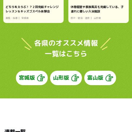
どちらをえらぶ！？２回完結チャレンジ
休憩個室や家族風呂も完備している、子
レッスン＆キッズゴスペル体験会
連れに優しい入浴施設
資格・指導
宮城県
旅行・宿泊・温泉
山形県
各県のオススメ情報
一覧はこちら
宮城版
山形版
富山版
連載一覧