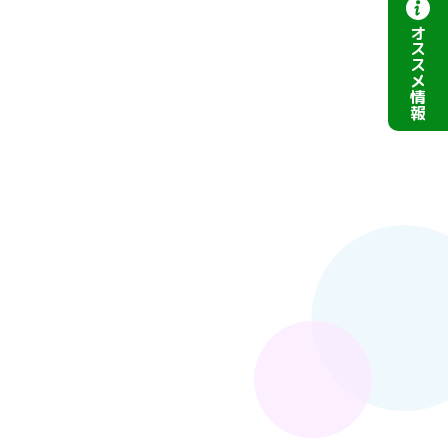
オ
ス
ス
メ
情
報