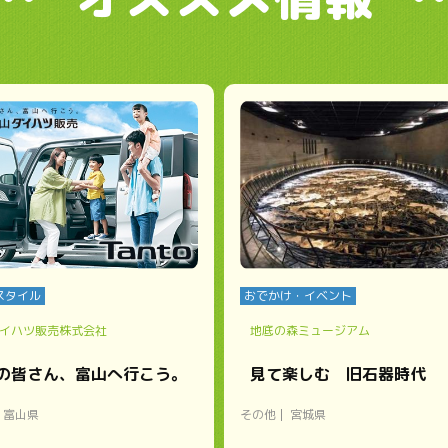
スタイル
おでかけ・イベント
イハツ販売株式会社
地底の森ミュージアム
の皆さん、富山へ行こう。
見て楽しむ 旧石器時代
富山県
その他
宮城県