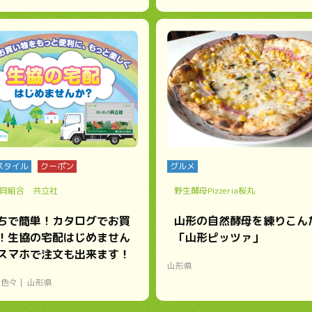
スタイル
クーポン
グルメ
同組合 共立社
野生酵母Pizzeria桜丸
ちで簡単！カタログでお買
山形の自然酵母を練りこん
！生協の宅配はじめません
「山形ピッツァ」
スマホで注文も出来ます！
山形県
の色々
山形県