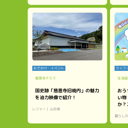
おでかけ・イベント
ライフ
慈恩寺テラス
生活協
国史跡「慈恩寺旧境内」の魅力
おう
を迫力映像で紹介！
い物
か？
レジャー
山形県
暮らし