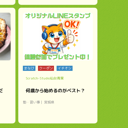
まなび
クーポン
イチオシ
Scratch-Studio仙台青葉
だ
何歳から始めるのがベスト？
塾・習い事
宮城県