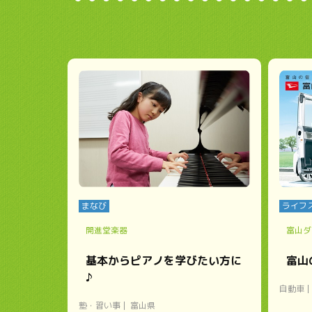
まなび
ライフ
開進堂楽器
富山ダ
基本からピアノを学びたい方に
富山
♪
自動車
塾・習い事
富山県