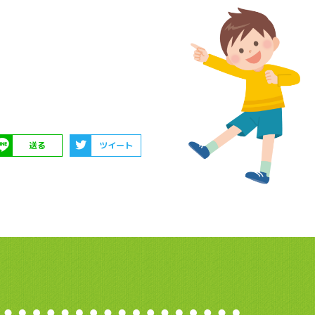
送る
ツイート