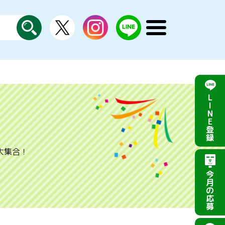
X
instagram
LINE
メ
公
探
ニ
す
式
ュ
ー
を
開
く
L
I
N
E
登
録
大集合！
今
月
の
応
募