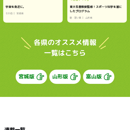
宇宙を身近に。
東大名誉教授監修！スポーツ科学を基に
したプログラム
その他
宮城県
塾・習い事
山形県
各県のオススメ情報
一覧はこちら
宮城版
山形版
富山版
連載一覧