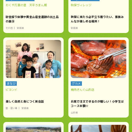
わくや万葉の里 天平ろまん館
秋保ヴィレッジ
砂金採り体験や黄金山産金遺跡の出土品
秋保に来たら必ず立ち寄りたい、家族み
の展示
んなが楽しめる場所！
その他
宮城県
宮城県
まなび
グルメ
ビヨンド
焼肉きんぐ山形店
楽しく自然と身につく英会話
お席で注文できるのが嬉しい！小学生は
コース半額☆
塾・習い事
宮城県
山形県