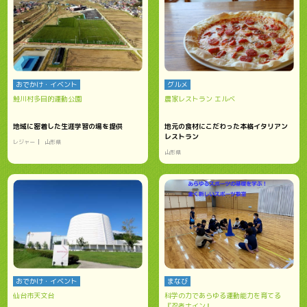
おでかけ・イベント
グルメ
鮭川村多目的運動公園
農家レストラン エルベ
地域に密着した生涯学習の場を提供
地元の食材にこだわった本格イタリアン
レストラン
レジャー
山形県
山形県
おでかけ・イベント
まなび
仙台市天文台
科学の力であらゆる運動能力を育てる
『忍者ナイン』