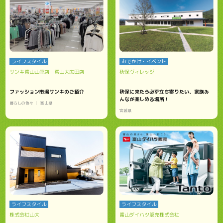
ライフスタイル
おでかけ・イベント
サンキ富山山室店 富山大広田店
秋保ヴィレッジ
ファッション市場サンキのご紹介
秋保に来たら必ず立ち寄りたい、家族み
んなが楽しめる場所！
暮らしの色々
富山県
宮城県
ライフスタイル
ライフスタイル
株式会社山大
富山ダイハツ販売株式会社