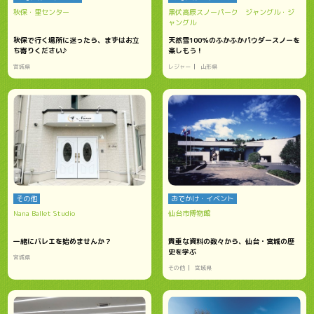
秋保・里センター
黒伏高原スノーパーク ジャングル・ジ
ャングル
秋保で行く場所に迷ったら、まずはお立
天然雪100％のふかふかパウダースノーを
ち寄りください♪
楽しもう！
宮城県
レジャー
山形県
その他
おでかけ・イベント
Nana Ballet Studio
仙台市博物館
一緒にバレエを始めませんか？
貴重な資料の数々から、仙台・宮城の歴
史を学ぶ
宮城県
その他
宮城県