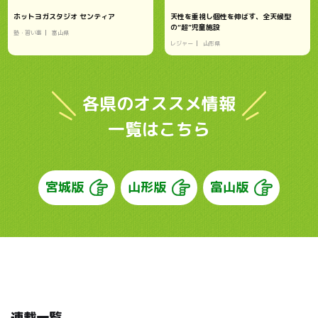
ホットヨガスタジオ センティア
天性を重視し個性を伸ばす、全天候型
の“超”児童施設
塾・習い事
富山県
レジャー
山形県
各県のオススメ情報
一覧はこちら
宮城版
山形版
富山版
連載一覧