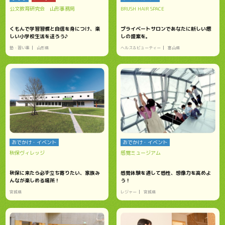
公文教育研究会 山形事務局
BRUSH HAIR SPACE
くもんで学習習慣と自信を身につけ、楽
プライベートサロンであなたに新しい癒
しい小学校生活を送ろう♪
しの提案を。
塾・習い事
山形県
ヘルス＆ビューティー
富山県
おでかけ・イベント
おでかけ・イベント
秋保ヴィレッジ
感覚ミュージアム
秋保に来たら必ず立ち寄りたい、家族み
感覚体験を通して感性、想像力を高めよ
んなが楽しめる場所！
う！
宮城県
レジャー
宮城県