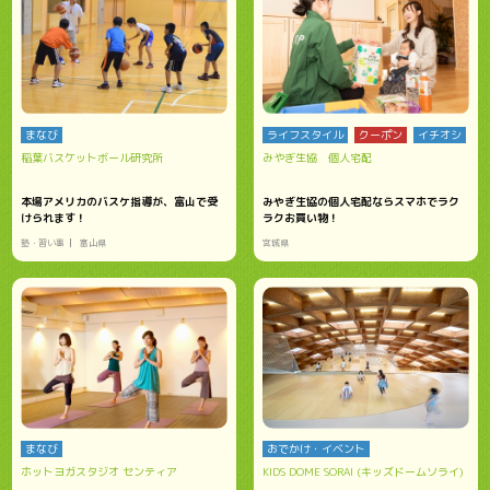
まなび
ライフスタイル
クーポン
イチオシ
稲葉バスケットボール研究所
みやぎ生協 個人宅配
本場アメリカのバスケ指導が、富山で受
みやぎ生協の個人宅配ならスマホでラク
けられます！
ラクお買い物！
塾・習い事
富山県
宮城県
まなび
おでかけ・イベント
ホットヨガスタジオ センティア
KIDS DOME SORAI (キッズドームソライ)