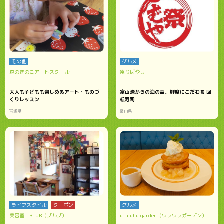
その他
グルメ
森のきのこアートスクール
祭りばやし
大人も子どもも楽しめるアート・ものづ
富山湾からの海の幸、鮮度にこだわる 回
くりレッスン
転寿司
宮城県
富山県
ライフスタイル
クーポン
グルメ
美容室 BLUB（ブルブ）
ufu uhu garden（ウフウフガーデン）