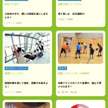
岳谷つりぼり
地底の森ミュージアム
大自然の中で、癒しの時間を過ごしませ
見て楽しむ 旧石器時代
んか？
その他
宮城県
レジャー
山形県
おでかけ・イベント
まなび
感覚ミュージアム
稲葉バスケットボール研究所
感覚体験を通して感性、想像力を高めよ
本場アメリカのバスケ指導が、富山で受
う！
けられます！
レジャー
宮城県
塾・習い事
富山県