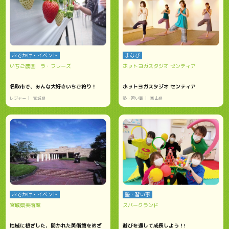
おでかけ・イベント
まなび
いちご農園 ラ・フレーズ
ホットヨガスタジオ センティア
名取市で、みんな大好きいちご狩り！
ホットヨガスタジオ センティア
レジャー
宮城県
塾・習い事
富山県
おでかけ・イベント
塾・習い事
宮城県美術館
スパークランド
地域に根ざした、開かれた美術館をめざ
遊びを通して成長しよう！!