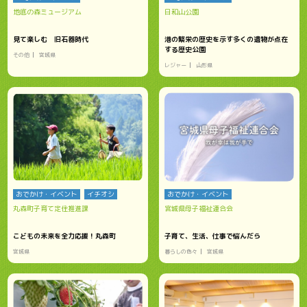
地底の森ミュージアム
日和山公園
見て楽しむ 旧石器時代
港の繁栄の歴史を示す多くの遺物が点在
する歴史公園
その他
宮城県
レジャー
山形県
おでかけ・イベント
イチオシ
おでかけ・イベント
丸森町子育て定住推進課
宮城県母子福祉連合会
こどもの未来を全力応援！丸森町
子育て、生活、仕事で悩んだら
宮城県
暮らしの色々
宮城県