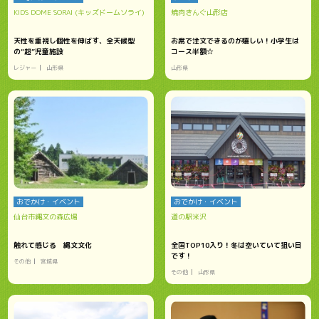
KIDS DOME SORAI (キッズドームソライ)
焼肉きんぐ山形店
天性を重視し個性を伸ばす、全天候型
お席で注文できるのが嬉しい！小学生は
の“超”児童施設
コース半額☆
レジャー
山形県
山形県
おでかけ・イベント
おでかけ・イベント
仙台市縄文の森広場
道の駅米沢
触れて感じる 縄文文化
全国TOP10入り！冬は空いていて狙い目
です！
その他
宮城県
その他
山形県