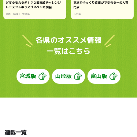
どちらをえらぶ！？２回完結チャレンジ
家族でゆっくり食事ができるらーめん専
レッスン＆キッズゴスペル体験会
門店
資格・指導
宮城県
山形県
各県のオススメ情報
一覧はこちら
宮城版
山形版
富山版
連載一覧