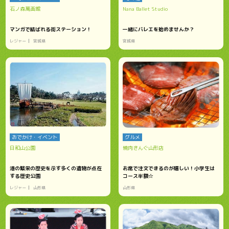
石ノ森萬画館
Nana Ballet Studio
マンガで結ばれる街ステーション！
一緒にバレエを始めませんか？
レジャー
宮城県
宮城県
おでかけ・イベント
グルメ
日和山公園
焼肉きんぐ山形店
港の繁栄の歴史を示す多くの遺物が点在
お席で注文できるのが嬉しい！小学生は
する歴史公園
コース半額☆
レジャー
山形県
山形県