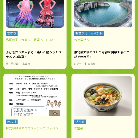
まなび
おでかけ・イベント
島田純子フラメンコ教室 ALEGRIA
七ヶ宿ダム
子どもから大人まで！楽しく踊ろう！フ
東北最大級のダムの内部を見学すること
ラメンコ教室！
ができます！
塾・習い事
富山県
レジャー
宮城県
まなび
グルメ
株式会社ヤマハミュージックジャパン
三宝亭