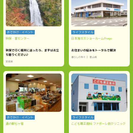
おでかけ・イベント
ライフスタイル
秋保・里センター
日本海ガスショールームPrego
秋保で行く場所に迷ったら、まずはお立
お住まいの悩みをトータルで解決
ち寄りください♪
暮らしの色々
富山県
宮城県
おでかけ・イベント
ライフスタイル
道の駅七ヶ宿
こども矯正歯科 ファボーレ前クリニック