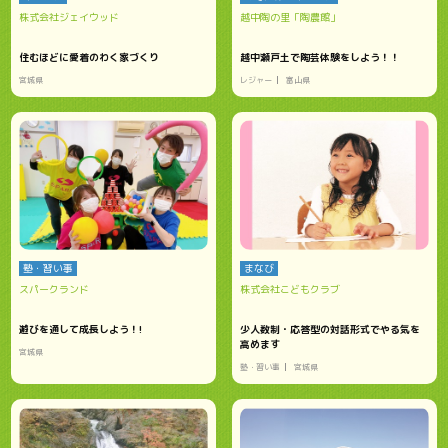
株式会社ジェイウッド
越中陶の里「陶農館」
住むほどに愛着のわく家づくり
越中瀬戸土で陶芸体験をしよう！！
宮城県
レジャー
富山県
塾・習い事
まなび
スパークランド
株式会社こどもクラブ
遊びを通して成長しよう！!
少人数制・応答型の対話形式でやる気を
高めます
宮城県
塾・習い事
宮城県