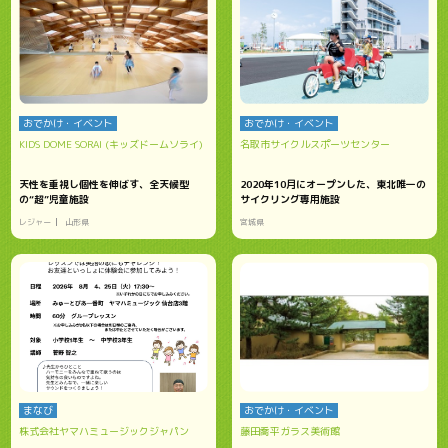
おでかけ・イベント
おでかけ・イベント
KIDS DOME SORAI (キッズドームソライ)
名取市サイクルスポーツセンター
天性を重視し個性を伸ばす、全天候型
2020年10月にオープンした、東北唯一の
の“超”児童施設
サイクリング専用施設
レジャー
山形県
宮城県
まなび
おでかけ・イベント
株式会社ヤマハミュージックジャパン
藤田喬平ガラス美術館