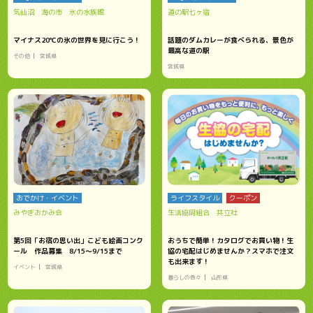
気仙沼 海の市 氷の水族館
道の駅七ヶ宿
マイナス20℃の氷の世界を見に行こう！
話題のダムカレーが食べられる、景色が
最高な道の駅
その他
宮城県
宮城県
おでかけ・イベント
ライフスタイル
クーポン
みやぎおかみ会
生活協同組合 共立社
第5回「お宿の思い出」こども絵画コンク
おうちで簡単！カタログでお買い物！生
ール 作品募集 8/15～9/15まで
協の宅配はじめませんか？スマホで注文
も出来ます！
イベント
宮城県
暮らしの色々
山形県