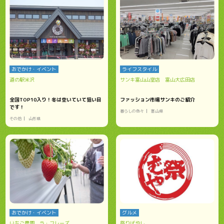
おでかけ・イベント
ライフスタイル
道の駅米沢
サンキ富山山室店 富山大広田店
全国TOP10入り！冬は空いていて狙い目
ファッション市場サンキのご紹介
です！
暮らしの色々
富山県
その他
山形県
おでかけ・イベント
グルメ
いちご農園 ラ・フレーズ
祭りばやし