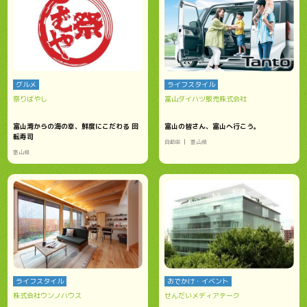
グルメ
ライフスタイル
祭りばやし
富山ダイハツ販売株式会社
富山湾からの海の幸、鮮度にこだわる 回
富山の皆さん、富山へ行こう。
転寿司
自動車
富山県
富山県
ライフスタイル
おでかけ・イベント
株式会社ウンノハウス
せんだいメディアテーク