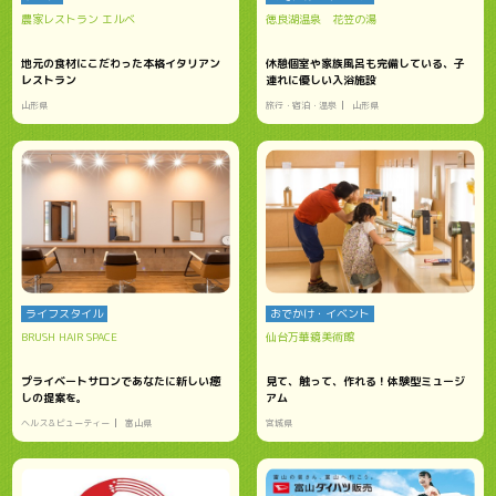
農家レストラン エルベ
徳良湖温泉 花笠の湯
地元の食材にこだわった本格イタリアン
休憩個室や家族風呂も完備している、子
レストラン
連れに優しい入浴施設
山形県
旅行・宿泊・温泉
山形県
ライフスタイル
おでかけ・イベント
BRUSH HAIR SPACE
仙台万華鏡美術館
プライベートサロンであなたに新しい癒
見て、触って、作れる！体験型ミュージ
しの提案を。
アム
ヘルス＆ビューティー
富山県
宮城県