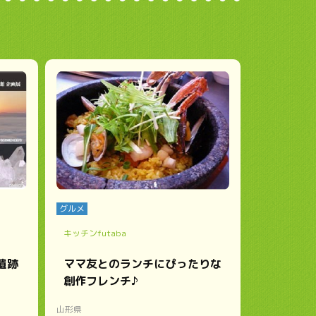
グルメ
キッチンfutaba
遺跡
ママ友とのランチにぴったりな
創作フレンチ♪
山形県