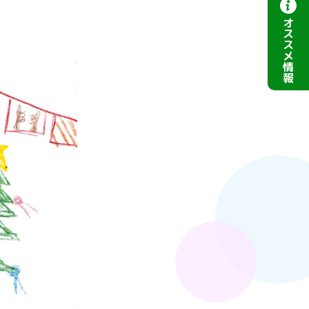
オ
ス
ス
メ
情
報