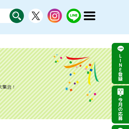
X
instagram
LINE
メ
公
探
ニ
す
式
ュ
ー
を
開
く
L
I
N
E
登
録
大集合！
今
月
の
応
募