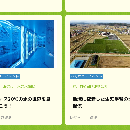
け・イベント
おでかけ・イベント
 海の市 氷の水族館
鮭川村多目的運動公園
ナス20℃の氷の世界を見
地域に密着した生涯学習の
こう！
提供
宮城県
レジャー
山形県