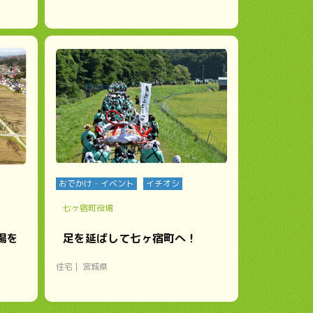
おでかけ・イベント
イチオシ
七ヶ宿町役場
場を
足を延ばして七ヶ宿町へ！
住宅
宮城県