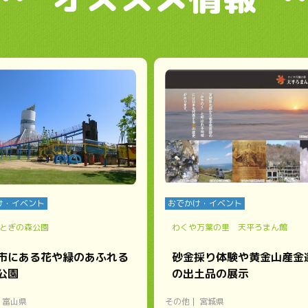
け・イベント
おでかけ・イベント
とぎの森公園
わくや万葉の里 天平ろまん館
市にある花や緑のあふれる
砂金採り体験や黄金山産金
公園
の出土品の展示
富山県
その他
宮城県