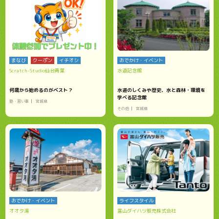
まなび
クーポン
イチオシ
おでかけ・イベント
Scratch-Studio仙台青葉
水道記念館
何歳から始めるのがベスト？
水道のしくみや歴史、水と森林・環境を
学べる記念館
塾・習い事
宮城県
その他
宮城県
おでかけ・イベント
ライフスタイル
オオタ湯
富山ダイハツ販売株式会社