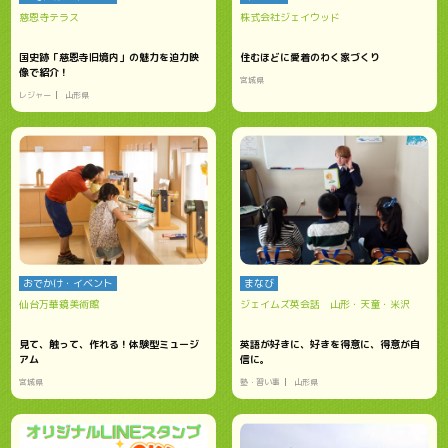
慈恩寺テラス
株式会社ジェイウッド
国史跡「慈恩寺旧境内」の魅力を迫力映
住むほどに愛着のわく家づくり
像で紹介！
宮城県
レジャー
山形県
おでかけ・イベント
まなび
仙台万華鏡美術館
ジェイムズ英会話 山形・天童・米沢
見て、触って、作れる！体験型ミュージ
英語が好きに、好きを得意に、得意が自
アム
信に。
宮城県
塾・習い事
山形県