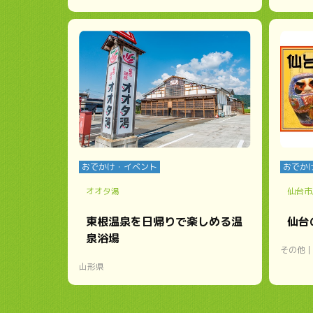
おでかけ・イベント
おでか
オオタ湯
仙台市
東根温泉を日帰りで楽しめる温
仙台
泉浴場
その他
山形県