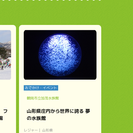
おでかけ・イベント
鶴岡市立加茂水族館
、フ
山形県庄内から世界に誇る 夢
場
の水族館
レジャー
山形県