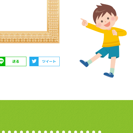
送る
ツイート