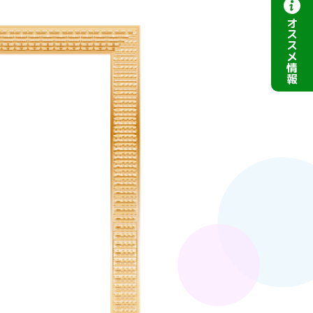
オ
ス
ス
メ
情
報