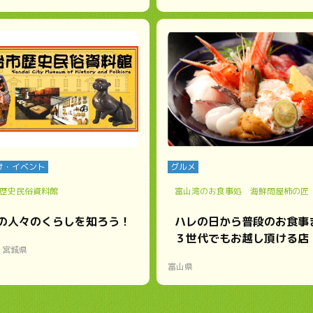
け・イベント
グルメ
歴史民俗資料館
富山湾のお食事処 海鮮問屋柿の匠
の人々のくらしを知ろう！
ハレの日から普段のお食事
３世代でもお越し頂ける店
宮城県
富山県