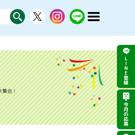
X
instagram
LINE
メ
公
探
ニ
す
式
ュ
ー
を
開
く
L
I
N
E
登
録
大集合！
今
月
の
応
募