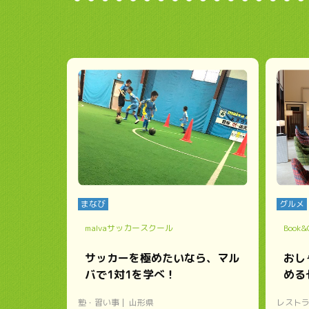
まなび
グルメ
malvaサッカースクール
Book
サッカーを極めたいなら、マル
おし
バで1対1を学べ！
める
塾・習い事
山形県
レスト