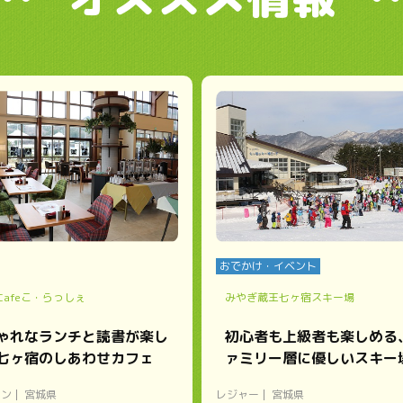
おでかけ・イベント
&Cafeこ・らっしぇ
みやぎ蔵王七ヶ宿スキー場
ゃれなランチと読書が楽し
初心者も上級者も楽しめる
七ヶ宿のしあわせカフェ
ァミリー層に優しいスキー
ラン
宮城県
レジャー
宮城県