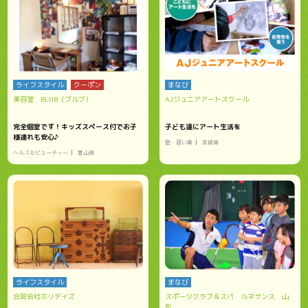
ライフスタイル
クーポン
まなび
美容室 BLUB（ブルブ）
AJジュニアアートスクール
完全個室です！キッズスペース付でお子
子ども達にアート生活を
様連れも安心♪
塾・習い事
宮城県
ヘルス＆ビューティー
富山県
ライフスタイル
まなび
合同会社ホリデイズ
スポーツクラブ＆スパ ルネサンス 山
形