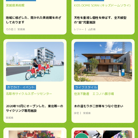
宮城県美術館
KIDS DOME SORAI (キッズドームソライ)
地域に根ざした、開かれた美術館をめざ
天性を重視し個性を伸ばす、全天候型
しております
の“超”児童施設
その他
宮城県
レジャー
山形県
おでかけ・イベント
ライフスタイル
名取市サイクルスポーツセンター
住友不動産 エコノハ展示場
2020年10月にオープンした、東北唯一の
木の温もりが二世帯をつなぐ住まい
サイクリング専用施設
住宅
宮城県
宮城県