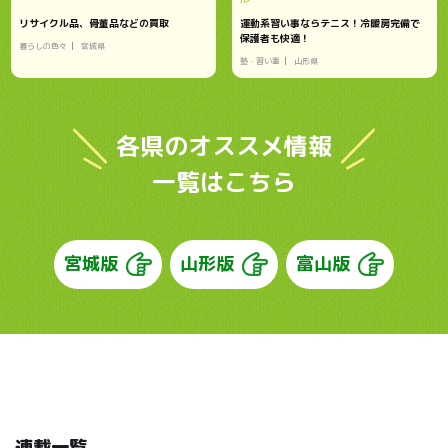
リサイクル品、骨董品などの買取
運動系習い事ならテニス！冷暖房完備で
保護者も快適！
暮らしの色々
宮城県
塾・習い事
山形県
各県のオススメ情報
一覧はこちら
宮城版
山形版
富山版
連載一覧