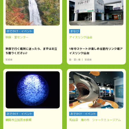
おでかけ・イベント
まなび
秋保・里センター
アイスリンク仙台
秋保で行く場所に迷ったら、まずはお立
1年中スケートが楽しめる室内リンク場ア
ち寄りください♪
イスリンク仙台
宮城県
塾・習い事
宮城県
おでかけ・イベント
おでかけ・イベント
鶴岡市立加茂水族館
気仙沼 海の市 シャークミュージアム