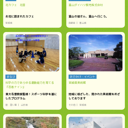
花カフェ 花音
富山ダイハツ販売株式会社
お花に囲まれたカフェ
富山の皆さん、富山へ行こう。
宮城県
自動車
富山県
まなび
おでかけ・イベント
科学の力であらゆる運動能力を育てる
宮城県美術館
『忍者ナイン』
東大名誉教授監修！スポーツ科学を基に
地域に根ざした、開かれた美術館をめざ
したプログラム
しております
塾・習い事
山形県
その他
宮城県