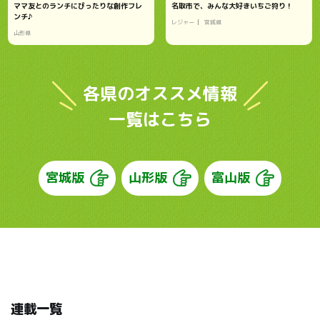
ママ友とのランチにぴったりな創作フレ
名取市で、みんな大好きいちご狩り！
ンチ♪
レジャー
宮城県
山形県
各県のオススメ情報
一覧はこちら
宮城版
山形版
富山版
連載一覧