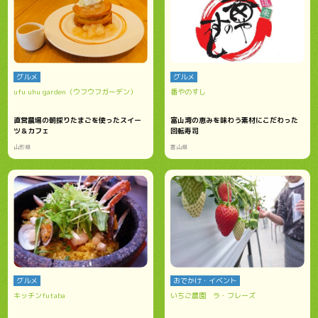
グルメ
グルメ
ufu uhu garden（ウフウフガーデン）
番やのすし
直営農場の朝採りたまごを使ったスイー
富山湾の恵みを味わう素材にこだわった
ツ＆カフェ
回転寿司
山形県
富山県
グルメ
おでかけ・イベント
キッチンfutaba
いちご農園 ラ・フレーズ