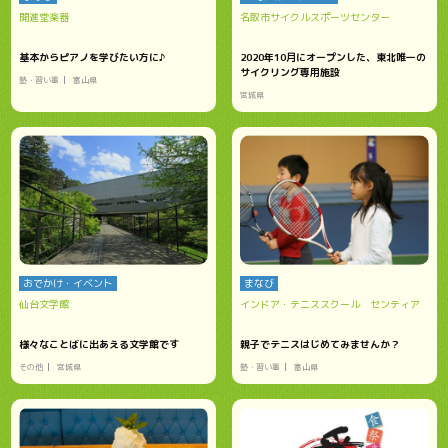
開進堂楽器
名取市サイクルスポーツセンター
基本からピアノを学びたい方に♪
2020年10月にオープンした、東北唯一の
サイクリング専用施設
塾・習い事
富山県
宮城県
おでかけ・イベント
まなび
仙台文学館
インドア・テニススクール センティア
様々なことばに出あえる文学館です
親子でテニスはじめてみませんか？
その他
宮城県
塾・習い事
富山県