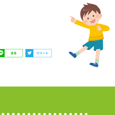
送る
ツイート