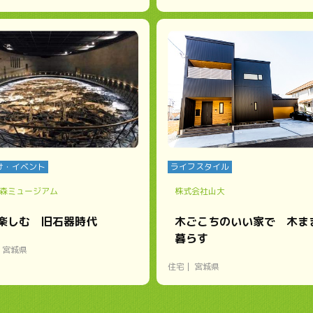
け・イベント
ライフスタイル
森ミュージアム
株式会社山大
楽しむ 旧石器時代
木ごこちのいい家で 木ま
暮らす
宮城県
住宅
宮城県