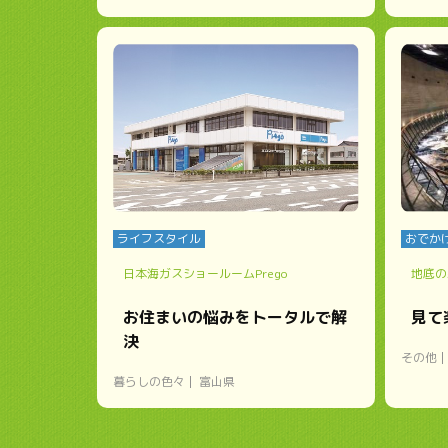
ライフスタイル
おでか
日本海ガスショールームPrego
地底の
お住まいの悩みをトータルで解
見て
決
その他
暮らしの色々
富山県