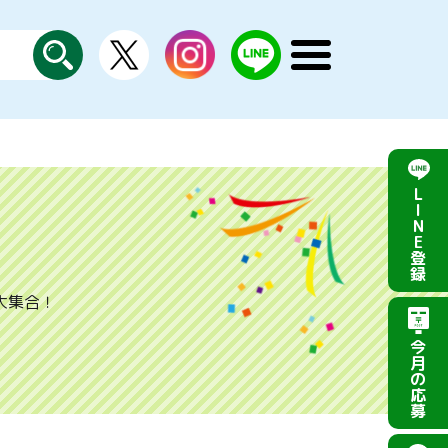
X
instagram
LINE
メ
公
探
ニ
す
式
ュ
ー
を
開
く
L
I
N
E
登
録
大集合！
今
月
の
応
募