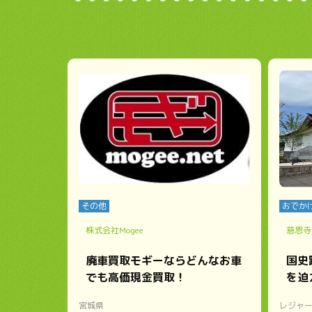
その他
おでか
株式会社Mogee
慈恩寺
廃車買取モギーならどんなお車
国史
でも高価現金買取！
を迫
宮城県
レジャ