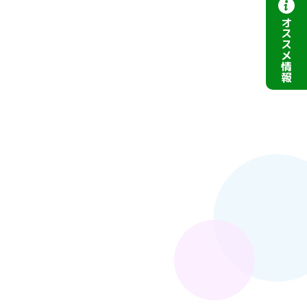
オ
ス
ス
メ
情
報