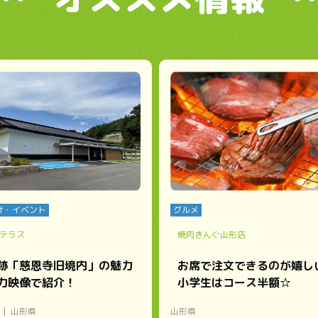
け・イベント
グルメ
テラス
焼肉きんぐ山形店
跡「慈恩寺旧境内」の魅力
お席で注文できるのが嬉し
力映像で紹介！
小学生はコース半額☆
ー
山形県
山形県