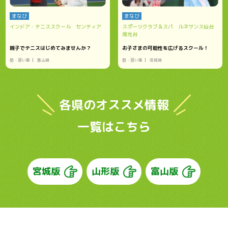
まなび
まなび
インドア・テニススクール センティア
スポーツクラブ＆スパ ルネサンス仙台
南光台
親子でテニスはじめてみませんか？
お子さまの可能性を広げるスクール！
塾・習い事
富山県
塾・習い事
宮城県
各県のオススメ情報
一覧はこちら
宮城版
山形版
富山版