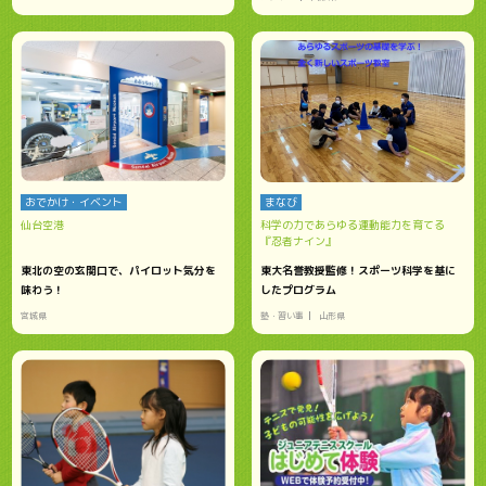
おでかけ・イベント
まなび
仙台空港
科学の力であらゆる運動能力を育てる
『忍者ナイン』
東北の空の玄関口で、パイロット気分を
東大名誉教授監修！スポーツ科学を基に
味わう！
したプログラム
宮城県
塾・習い事
山形県