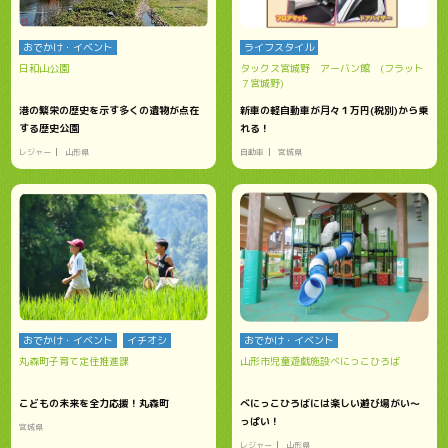
おでかけ・イベント
ライフスタイル
日和山公園
タックス宮城野 アーバン館 (フラット
７宮城野)
港の繁栄の歴史を示す多くの遺物が点在
新車の軽自動車が月々１万円(税別)から乗
する歴史公園
れる！
レジャー
山形県
自動車
宮城県
おでかけ・イベント
イチオシ
おでかけ・イベント
丸森町子育て定住推進課
山形市児童遊戯施設べにっこひろば
こどもの未来を全力応援！丸森町
べにっこひろばには楽しい遊び場がい～
っぱい！
宮城県
レジャー
山形県