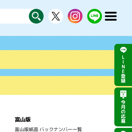
X
instagram
LINE
メ
公
探
ニ
す
式
ュ
ー
を
開
く
L
I
N
E
登
録
今
月
の
応
富山版
募
富山版紙面 バックナンバー一覧