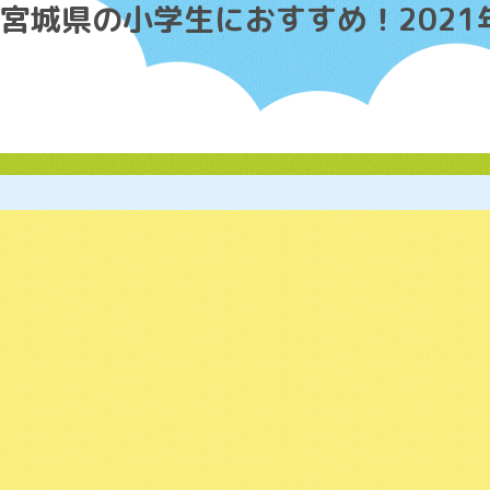
カテゴリー Archives:
【宮城】小学生におすすめの習い事
マイクラプログラミングはテラボ!
春の体験特集
春のスクール特集
山形県の小学生におすすめ！202
宮城県の小学生におすすめ！202