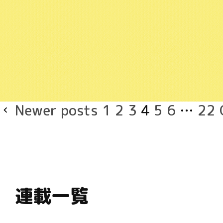
Posts
Newer posts
1
2
3
4
5
6
…
22
navigation
連載一覧