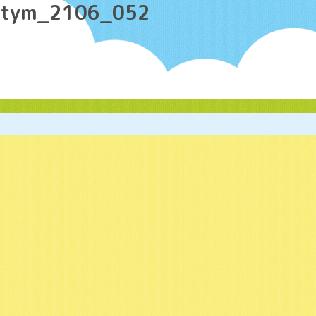
カテゴリー Archives:
tym_2106_170
tym_2106_012
tym_2106_173
tym_2106_047
tym_2106_198
tym_2106_139
tym_2106_187
tym_2106_079
tym_2106_131
tym_2106_052