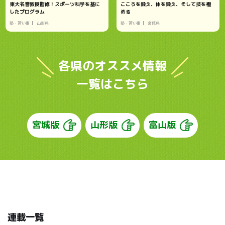
東大名誉教授監修！スポーツ科学を基に
こころを鍛え、体を鍛え、そして技を極
したプログラム
める
塾・習い事
山形県
塾・習い事
宮城県
各県のオススメ情報
一覧はこちら
宮城版
山形版
富山版
連載一覧