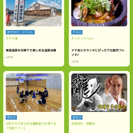
おでかけ・イベント
グルメ
オオタ湯
キッチンfutaba
東根温泉を日帰りで楽しめる温泉浴場
ママ友とのランチにぴったりな創作フレ
ンチ♪
山形県
山形県
まなび
まなび
科学の力であらゆる運動能力を育てる
武道空手 信龍会
『忍者ナイン』