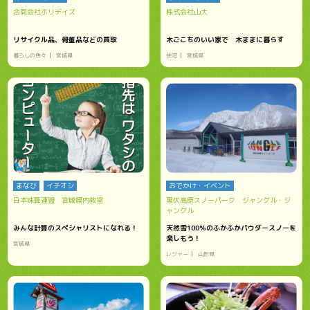
合同会社ホリデイズ
株式会社山大
リサイクル品、骨董品などの買取
木ごこちのいい家で 木ままに暮らす
暮らしの色々
宮城県
住宅
宮城県
まなび
イチオシ
おでかけ・イベント
日本珠算連盟 宮城県内教室
黒伏高原スノーパーク ジャングル・ジ
ャングル
みんな計算のスペシャリストになれる！
天然雪100％のふかふかパウダースノーを
楽しもう！
宮城県
レジャー
山形県