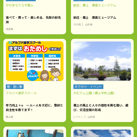
かわまちてらす閖上
新庄・最上 漫画ミュージアム
食べて・買って・楽しめる、名取の新名
新庄・最上 漫画ミュージアム
所
その他
山形県
宮城県
塾・習い事
おでかけ・イベント
アルファ進学スクール
かむてん公園（最上中央公園）
学力向上＋α 一人一人を大切に、意欲と
最上の風土と人々の感性を育む憩い、遊
自主性を育てます！
び、交流空間の形成
富山県
レジャー
山形県