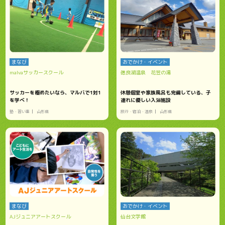
まなび
おでかけ・イベント
malvaサッカースクール
徳良湖温泉 花笠の湯
サッカーを極めたいなら、マルバで1対1
休憩個室や家族風呂も完備している、子
を学べ！
連れに優しい入浴施設
塾・習い事
山形県
旅行・宿泊・温泉
山形県
まなび
おでかけ・イベント
AJジュニアアートスクール
仙台文学館