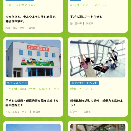
HOTEL SLOW VILLAGE
AJジュニアアートスクール
ゆったりと、そよぐように佇む旅荘で、
子ども達にアート生活を
特別な体験を。
塾・習い事
宮城県
旅行・宿泊・温泉
山形県
ライフスタイル
おでかけ・イベント
こども矯正歯科 ファボーレ前クリニック
感覚ミュージアム
子どもの健康・成長発育を見守り続ける
感覚体験を通して感性、想像力を高めよ
歯科医院です
う！
ヘルス＆ビューティー
富山県
レジャー
宮城県