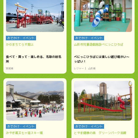
おでかけ・イベント
おでかけ・イベント
かわまちてらす閖上
山形市児童遊戯施設べにっこひろば
食べて・買って・楽しめる、名取の新名
べにっこひろばには楽しい遊び場がい～
所
っぱい！
宮城県
レジャー
山形県
おでかけ・イベント
おでかけ・イベント
みやぎ蔵王七ヶ宿スキー場
とやま健康の森 グリーンパーク吉峰