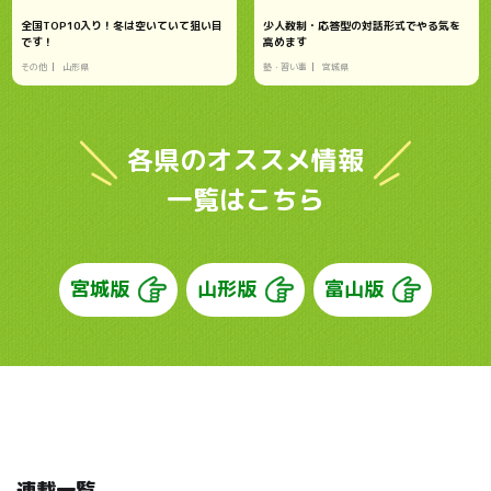
全国TOP10入り！冬は空いていて狙い目
少人数制・応答型の対話形式でやる気を
です！
高めます
その他
山形県
塾・習い事
宮城県
各県のオススメ情報
一覧はこちら
宮城版
山形版
富山版
連載一覧