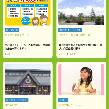
塾・習い事
おでかけ・イベント
アルファ進学スクール
かむてん公園（最上中央公園）
学力向上＋α 一人一人を大切に、意欲と
最上の風土と人々の感性を育む憩い、遊
自主性を育てます！
び、交流空間の形成
富山県
レジャー
山形県
おでかけ・イベント
まなび
道の駅米沢
株式会社こどもクラブ