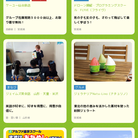
ケーユー仙台泉店
ドローン操縦・プログラミングスクー
ル FLYVE（フライヴ）
グループ在庫常時３０００台以上、お取
男の子も女の子も、さわって飛ばして楽
り寄せ無料！
しく学ぼう！
自動車
宮城県
宮城県
まなび
グルメ
ジェイムズ英会話 山形・天童・米沢
ジェラテリアNatu-Lino（ナチュリノ）
英語が好きに、好きを得意に、得意が自
東北の地の恵みを活かした素材を使った
信に。
新鮮ジェラート
塾・習い事
山形県
宮城県