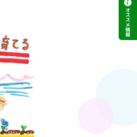
オ
ス
ス
メ
情
報