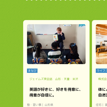
まなび
ライフ
ジェイムズ英会話 山形・天童・米沢
株式会
英語が好きに、好きを得意に、
体に
得意が自信に。
自然
塾・習い事
山形県
住宅