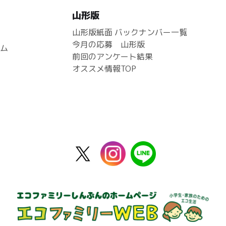
山形版
山形版紙面 バックナンバー一覧
今月の応募 山形版
ム
前回のアンケート結果
オススメ情報TOP
X
instagram
line
公
式