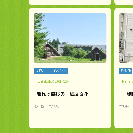
おでかけ・イベント
その他
仙台市縄文の森広場
Nana B
触れて感じる 縄文文化
一緒
その他
宮城県
宮城県