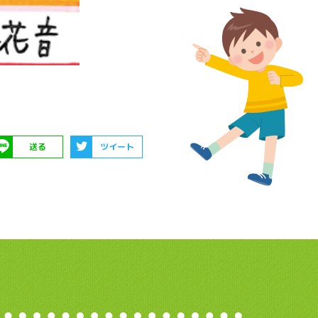
送る
ツイート