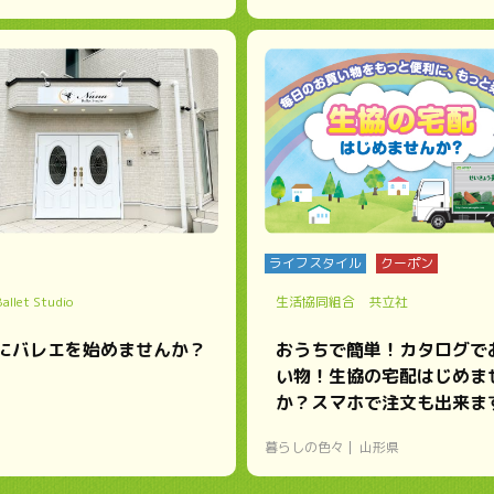
ライフスタイル
クーポン
allet Studio
生活協同組合 共立社
にバレエを始めませんか？
おうちで簡単！カタログで
い物！生協の宅配はじめま
か？スマホで注文も出来ま
暮らしの色々
山形県