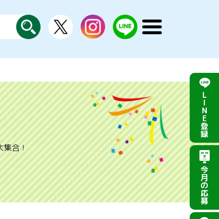
X
instagram
LINE
メ
公
探
ニ
す
式
ュ
ー
を
開
く
L
I
N
E
登
録
大集合！
今
月
の
応
募