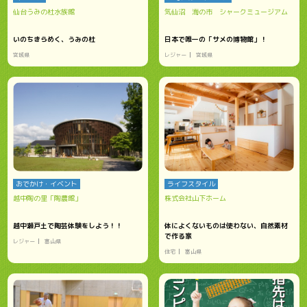
仙台うみの杜水族館
気仙沼 海の市 シャークミュージアム
いのちきらめく、うみの杜
日本で唯一の「サメの博物館」！
宮城県
レジャー
宮城県
おでかけ・イベント
ライフスタイル
越中陶の里「陶農館」
株式会社山下ホーム
越中瀬戸土で陶芸体験をしよう！！
体によくないものは使わない、自然素材
で作る家
レジャー
富山県
住宅
富山県