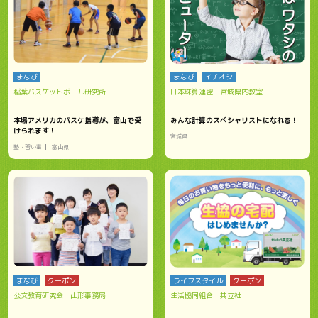
まなび
まなび
イチオシ
稲葉バスケットボール研究所
日本珠算連盟 宮城県内教室
本場アメリカのバスケ指導が、富山で受
みんな計算のスペシャリストになれる！
けられます！
宮城県
塾・習い事
富山県
まなび
クーポン
ライフスタイル
クーポン
公文教育研究会 山形事務局
生活協同組合 共立社