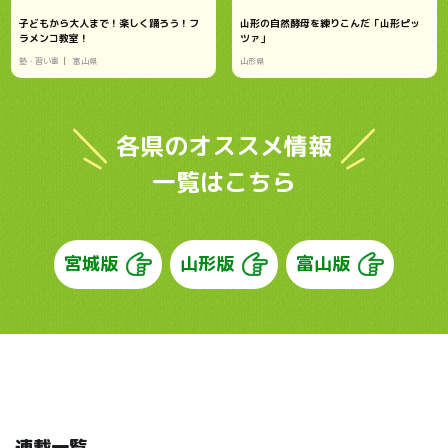
子どもから大人まで！楽しく踊ろう！フ
山形の自然酵母を練りこんだ「山形ピッ
ラメンコ教室！
ツァ」
塾・習い事
富山県
山形県
各県のオススメ情報
一覧はこちら
宮城版
山形版
富山版
連載一覧