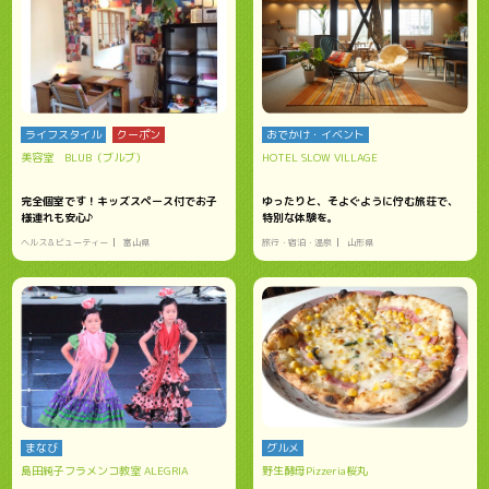
ライフスタイル
クーポン
おでかけ・イベント
美容室 BLUB（ブルブ）
HOTEL SLOW VILLAGE
完全個室です！キッズスペース付でお子
ゆったりと、そよぐように佇む旅荘で、
様連れも安心♪
特別な体験を。
ヘルス＆ビューティー
富山県
旅行・宿泊・温泉
山形県
まなび
グルメ
島田純子フラメンコ教室 ALEGRIA
野生酵母Pizzeria桜丸