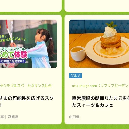
グルメ
ツクラブ＆スパ ルネサンス仙台
ufu uhu garden（ウフウフガーデ
さまの可能性を広げるスク
直営農場の朝採りたまごを
！
たスイーツ＆カフェ
い事
宮城県
山形県