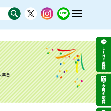
X
instagram
LINE
メ
公
探
ニ
す
式
ュ
ー
を
開
く
L
I
N
E
登
録
大集合！
今
月
の
応
募