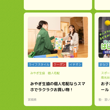
ライフスタイル
クーポン
イチオシ
まなび
みやぎ生協 個人宅配
スポー
南光台
みやぎ生協の個人宅配ならスマ
お子
ホでラクラクお買い物！
ール
宮城県
塾・習