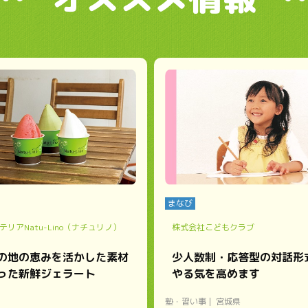
まなび
テリアNatu-Lino（ナチュリノ）
株式会社こどもクラブ
の地の恵みを活かした素材
少人数制・応答型の対話形
った新鮮ジェラート
やる気を高めます
塾・習い事
宮城県