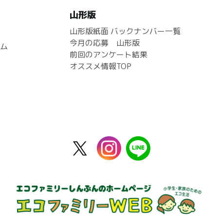
山形版
山形版紙面 バックナンバー一覧
今月の応募 山形版
ム
前回のアンケート結果
オススメ情報TOP
X
instagram
line
公
式