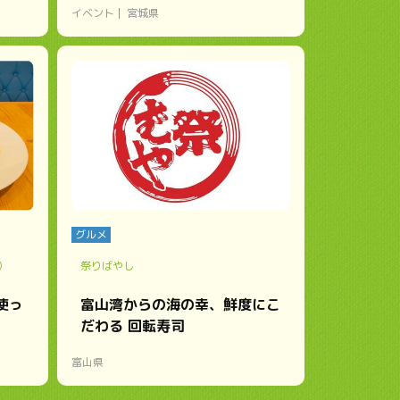
イベント
宮城県
グルメ
ン）
祭りばやし
使っ
富山湾からの海の幸、鮮度にこ
だわる 回転寿司
富山県