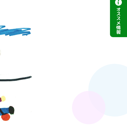
オ
ス
ス
メ
情
報