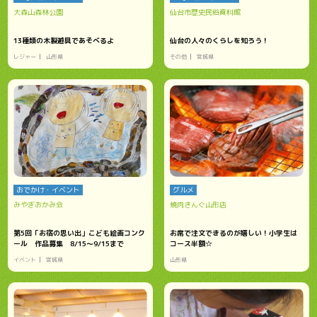
大森山森林公園
仙台市歴史民俗資料館
13種類の木製遊具であそべるよ
仙台の人々のくらしを知ろう！
レジャー
山形県
その他
宮城県
おでかけ・イベント
グルメ
みやぎおかみ会
焼肉きんぐ山形店
第5回「お宿の思い出」こども絵画コンク
お席で注文できるのが嬉しい！小学生は
ール 作品募集 8/15～9/15まで
コース半額☆
イベント
宮城県
山形県