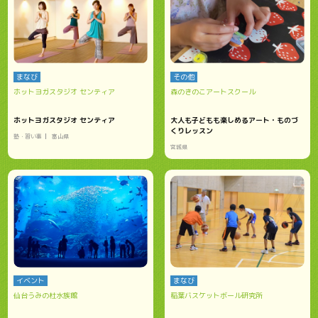
まなび
その他
ホットヨガスタジオ センティア
森のきのこアートスクール
ホットヨガスタジオ センティア
大人も子どもも楽しめるアート・ものづ
くりレッスン
塾・習い事
富山県
宮城県
イベント
まなび
仙台うみの杜水族館
稲葉バスケットボール研究所