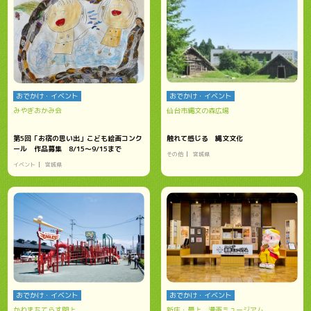
おでかけ・イベント
おでかけ・イベント
みやぎおかみ会
仙台市縄文の森広場
第5回「お宿の思い出」こども絵画コンク
触れて感じる 縄文文化
ール 作品募集 8/15～9/15まで
その他
宮城県
イベント
宮城県
おでかけ・イベント
おでかけ・イベント
かわまちてらす閖上
新庄・最上 漫画ミュージアム