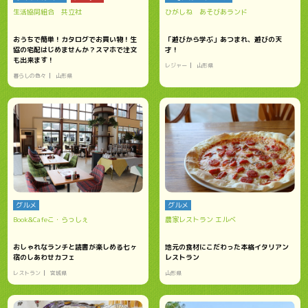
生活協同組合 共立社
ひがしね あそびあランド
おうちで簡単！カタログでお買い物！生
「遊びから学ぶ」あつまれ、遊びの天
協の宅配はじめませんか？スマホで注文
才！
も出来ます！
レジャー
山形県
暮らしの色々
山形県
グルメ
グルメ
Book&Cafeこ・らっしぇ
農家レストラン エルベ
おしゃれなランチと読書が楽しめる七ヶ
地元の食材にこだわった本格イタリアン
宿のしあわせカフェ
レストラン
レストラン
宮城県
山形県