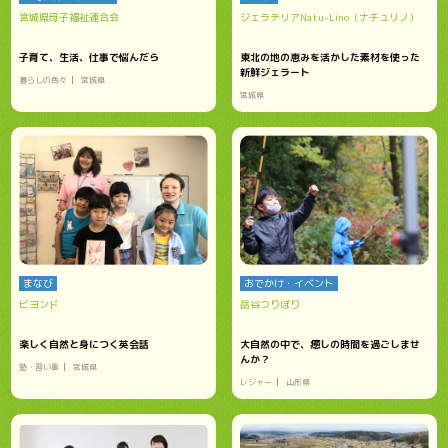
宮城県母子福祉連合会
ジェラテリアNatu-Lino（ナチュリノ）
子育て、生活、仕事で悩んだら
東北の地の恵みを活かした素材を使った
新鮮ジェラート
暮らしの色々
宮城県
宮城県
まなび
おでかけ・イベント
ビヨンド
岳谷つりぼり
楽しく自然と身につく英会話
大自然の中で、癒しの時間を過ごしませ
んか？
塾・習い事
宮城県
レジャー
山形県