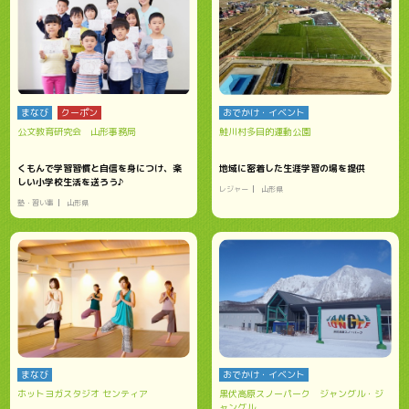
まなび
クーポン
おでかけ・イベント
公文教育研究会 山形事務局
鮭川村多目的運動公園
くもんで学習習慣と自信を身につけ、楽
地域に密着した生涯学習の場を提供
しい小学校生活を送ろう♪
レジャー
山形県
塾・習い事
山形県
まなび
おでかけ・イベント
ホットヨガスタジオ センティア
黒伏高原スノーパーク ジャングル・ジ
ャングル