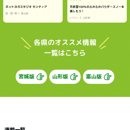
ホットヨガスタジオ センティア
天然雪100％のふかふかパウダースノーを
楽しもう！
塾・習い事
富山県
レジャー
山形県
各県のオススメ情報
一覧はこちら
宮城版
山形版
富山版
連載一覧