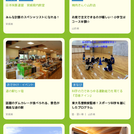
日本珠算連盟 宮城県内教室
焼肉きんぐ山形店
みんな計算のスペシャリストになれる！
お席で注文できるのが嬉しい！小学生は
コース半額☆
宮城県
山形県
おでかけ・イベント
まなび
道の駅七ヶ宿
科学の力であらゆる運動能力を育てる
『忍者ナイン』
話題のダムカレーが食べられる、景色が
東大名誉教授監修！スポーツ科学を基に
最高な道の駅
したプログラム
宮城県
塾・習い事
山形県