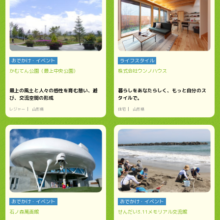
おでかけ・イベント
ライフスタイル
かむてん公園（最上中央公園）
株式会社ウンノハウス
最上の風土と人々の感性を育む憩い、遊
暮らしをあなたらしく、もっと自分のス
び、交流空間の形成
タイルで。
レジャー
山形県
住宅
山形県
おでかけ・イベント
おでかけ・イベント
石ノ森萬画館
せんだい3.11メモリアル交流館