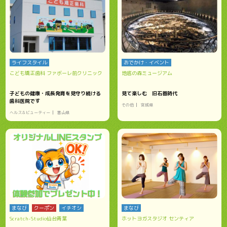
ライフスタイル
おでかけ・イベント
こども矯正歯科 ファボーレ前クリニック
地底の森ミュージアム
子どもの健康・成長発育を見守り続ける
見て楽しむ 旧石器時代
歯科医院です
その他
宮城県
ヘルス＆ビューティー
富山県
まなび
クーポン
イチオシ
まなび
Scratch-Studio仙台青葉
ホットヨガスタジオ センティア