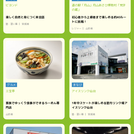
ビヨンド
道の駅「月山」月山あさひ博物村「梵字
の蔵」
楽しく自然と身につく英会話
初心者から上級者まで楽しめる約40ルー
トに挑戦！
塾・習い事
宮城県
レジャー
山形県
グルメ
まなび
三宝亭
アイスリンク仙台
家族でゆっくり食事ができるらーめん専
1年中スケートが楽しめる室内リンク場ア
門店
イスリンク仙台
山形県
塾・習い事
宮城県