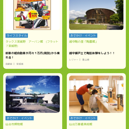
ライフスタイル
おでかけ・イベント
タックス宮城野 アーバン館 (フラット
越中陶の里「陶農館」
７宮城野)
新車の軽自動車が月々１万円(税別)から乗
越中瀬戸土で陶芸体験をしよう！！
れる！
レジャー
富山県
自動車
宮城県
おでかけ・イベント
おでかけ・イベント
仙台市博物館
仙台万華鏡美術館