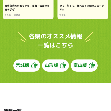
貴重な資料の数々から、仙台・宮城の歴
見て、触って、作れる！体験型ミュージ
史を学ぶ
アム
その他
宮城県
宮城県
各県のオススメ情報
一覧はこちら
宮城版
山形版
富山版
連載一覧