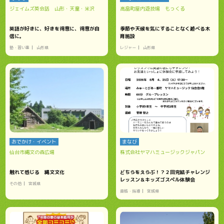
ジェイムズ英会話 山形・天童・米沢
高畠町屋内遊技場 もっくる
英語が好きに、好きを得意に、得意が自
季節や天候を気にすることなく遊べる木
信に。
育施設
塾・習い事
山形県
レジャー
山形県
おでかけ・イベント
まなび
仙台市縄文の森広場
株式会社ヤマハミュージックジャパン
触れて感じる 縄文文化
どちらをえらぶ！？２回完結チャレンジ
レッスン＆キッズゴスペル体験会
その他
宮城県
資格・指導
宮城県