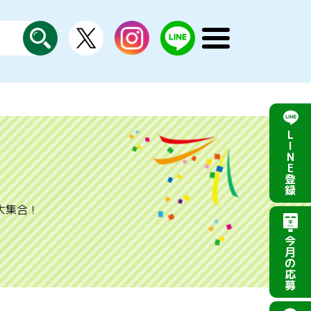
X
instagram
LINE
メ
公
探
ニ
す
式
ュ
ー
を
開
く
L
I
N
E
登
録
大集合！
今
月
の
応
募