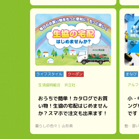
ライフスタイル
クーポン
まなび
生活協同組合 共立社
アルフ
おうちで簡単！カタログでお買
小・
い物！生協の宅配はじめません
ング
か？スマホで注文も出来ます！
です
暮らしの色々
山形県
塾・習