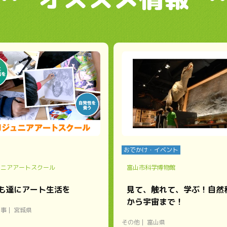
おでかけ・イベント
ュニアアートスクール
富山市科学博物館
も達にアート生活を
見て、触れて、学ぶ！自然
から宇宙まで！
い事
宮城県
その他
富山県