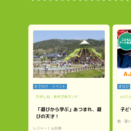
おでかけ・イベント
まなび
ひがしね あそびあランド
AJジ
「遊びから学ぶ」あつまれ、遊
子ど
びの天才！
塾・習
レジャー
山形県