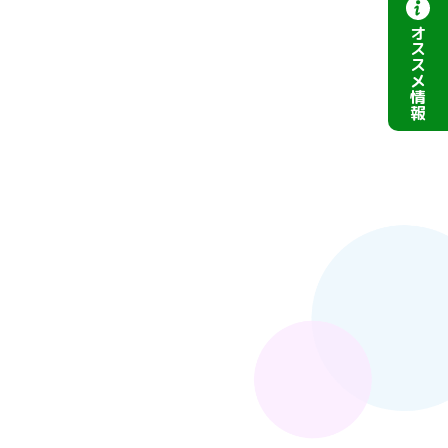
オ
ス
ス
メ
情
報