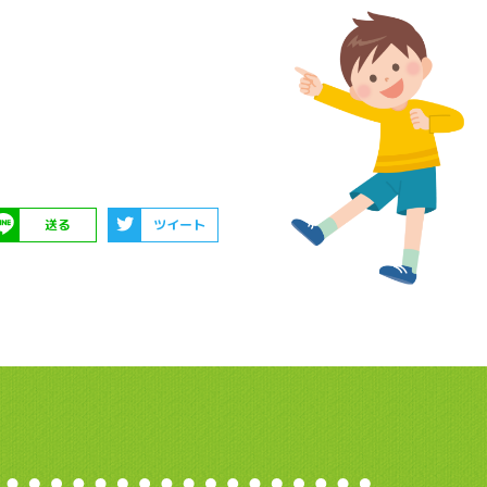
送る
ツイート